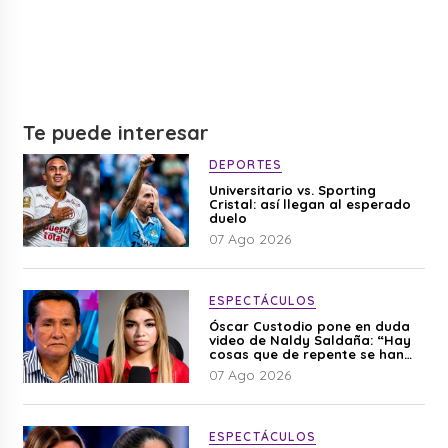
Te puede interesar
DEPORTES
Universitario vs. Sporting
Cristal: así llegan al esperado
duelo
07 Ago 2026
ESPECTÁCULOS
Óscar Custodio pone en duda
video de Naldy Saldaña: “Hay
cosas que de repente se han
editado”
07 Ago 2026
ESPECTÁCULOS