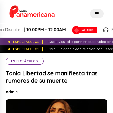
scotec |
10:00PM - 12:00AM
Pana
ESPECTÁCULOS
Óscar Custodio pone en duda video de N
ESPECTÁCULOS
Naldy Saldaña niega relación con César
ESPECTÁCULOS
Tania Libertad se manifiesta tras
rumores de su muerte
admin