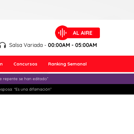
Salsa Variada -
00:00AM - 05:00AM
ón
Concursos
Ranking Semanal
e repente se han editado”
esposa: “Es una difamación”