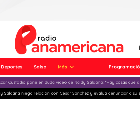
Deportes
Salsa
Más
Programaci
car Custodio pone en duda video de Naldy Saldaña: “Hay cosas que d
y Saldaña niega relación con César Sánchez y evalúa denunciar a su 