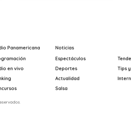
dio Panamericana
Noticias
ogramación
Espectáculos
Tende
io en vivo
Deportes
Tips 
nking
Actualidad
Inter
ncursos
Salsa
Reservados.