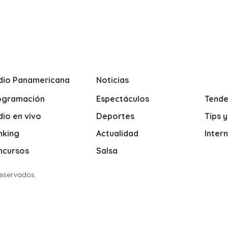
dio Panamericana
Noticias
ogramación
Espectáculos
Tende
io en vivo
Deportes
Tips 
nking
Actualidad
Inter
ncursos
Salsa
Reservados.