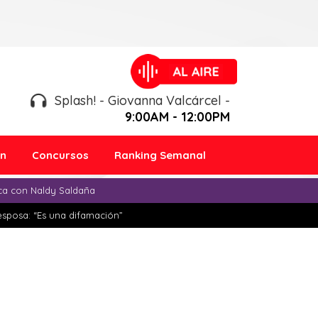
Splash! - Giovanna Valcárcel -
9:00AM - 12:00PM
ón
Concursos
Ranking Semanal
ica con Naldy Saldaña
esposa: “Es una difamación”