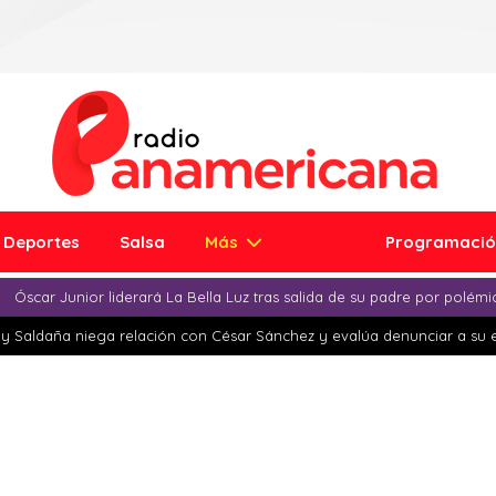
Deportes
Salsa
Más
Programaci
Óscar Junior liderará La Bella Luz tras salida de su padre por polém
y Saldaña niega relación con César Sánchez y evalúa denunciar a su 