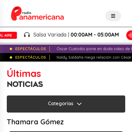
Salsa Variada |
00:00AM - 05:00AM
ESPECTÁCULOS
Óscar Custodio pone en duda video de N
ESPECTÁCULOS
Naldy Saldaña niega relación con César
Últimas
NOTICIAS
Categorías
Thamara Gómez