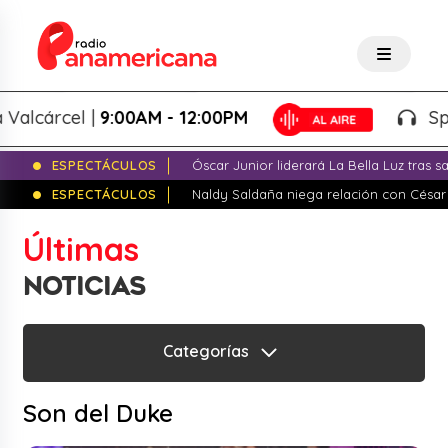
lcárcel |
9:00AM - 12:00PM
Splash
ESPECTÁCULOS
Óscar Junior liderará La Bella Luz tras 
ESPECTÁCULOS
Naldy Saldaña niega relación con César
Últimas
NOTICIAS
Categorías
Son del Duke