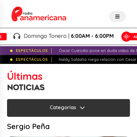
Domingo Tonero |
6:00AM - 6:00PM
ESPECTÁCULOS
Óscar Custodio pone en duda video de N
ESPECTÁCULOS
Naldy Saldaña niega relación con César
Últimas
NOTICIAS
Categorías
Sergio Peña