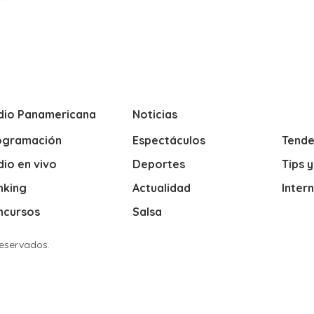
dio Panamericana
Noticias
ogramación
Espectáculos
Tende
io en vivo
Deportes
Tips 
nking
Actualidad
Inter
ncursos
Salsa
Reservados.