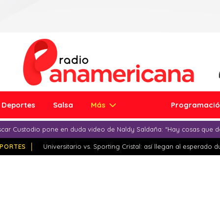
Deportes
Salsa
Más
Programaci
car Custodio pone en duda video de Naldy Saldaña: “Hay cosas que d
PORTES
Universitario vs. Sporting Cristal: así llegan al esperado 