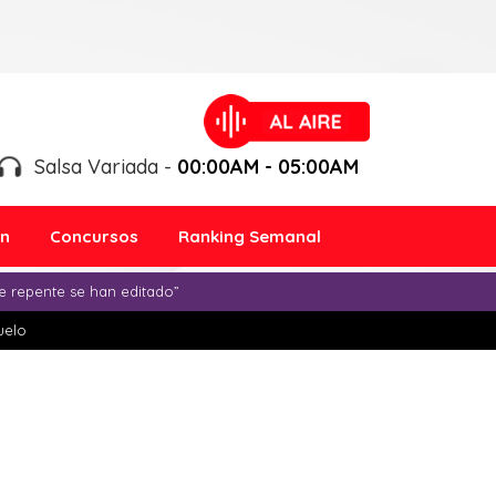
Salsa Variada -
00:00AM - 05:00AM
ón
Concursos
Ranking Semanal
e repente se han editado”
duelo