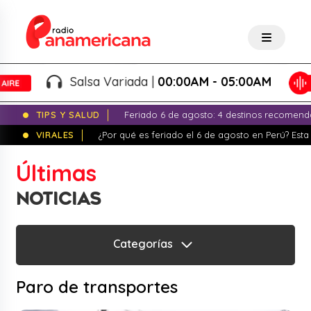
Salsa Variada |
00:00AM - 05:00AM
TIPS Y SALUD
Feriado 6 de agosto: 4 destinos recomend
VIRALES
¿Por qué es feriado el 6 de agosto en Perú? Esta 
Últimas
NOTICIAS
Categorías
Paro de transportes