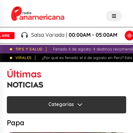
Salsa Variada |
00:00AM - 05:00AM
TIPS Y SALUD
Feriado 6 de agosto: 4 destinos recomend
VIRALES
¿Por qué es feriado el 6 de agosto en Perú? Esta 
Últimas
NOTICIAS
Categorías
Papa