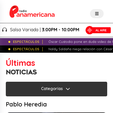
a Variada |
3:00PM - 10:00PM
Sal
ESPECTÁCULOS
Óscar Custodio pone en duda video de N
ESPECTÁCULOS
Naldy Saldaña niega relación con César
Últimas
NOTICIAS
Categorías
Pablo Heredia