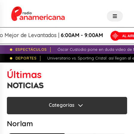
 Mejor de Levantados |
6:00AM - 9:00AM
ESPECTÁCULOS
Óscar Custodio pone en duda video de N
DEPORTES
Universitario vs. Sporting Cristal: así llegan a
Últimas
NOTICIAS
Categorías
Norlam