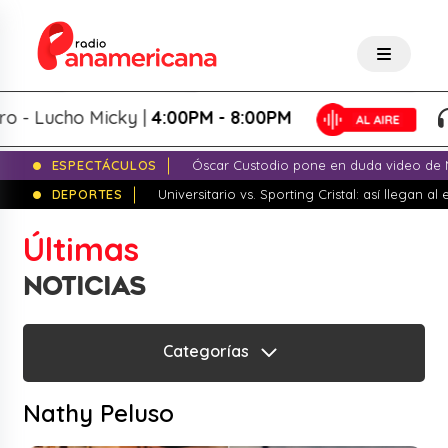
 - Lucho Micky |
4:00PM - 8:00PM
ESPECTÁCULOS
Óscar Custodio pone en duda video de N
DEPORTES
Universitario vs. Sporting Cristal: así llegan a
Últimas
NOTICIAS
Categorías
Nathy Peluso