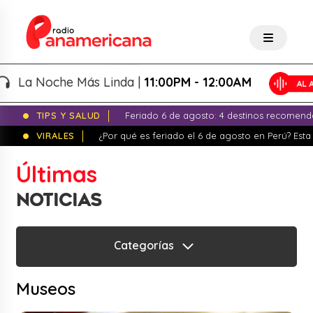
La Noche Más Linda |
11:00PM - 12:00AM
TIPS Y SALUD
Feriado 6 de agosto: 4 destinos recomend
VIRALES
¿Por qué es feriado el 6 de agosto en Perú? Esta 
Últimas
NOTICIAS
Categorías
Museos