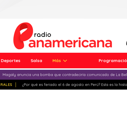
Deportes
Salsa
Más
Programaci
Magaly anuncia una bomba que contradeciría comunicado de La Bell
IRALES
¿Por qué es feriado el 6 de agosto en Perú? Esta es la histo