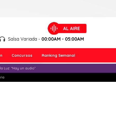
Salsa Variada -
00:00AM - 05:00AM
ón
Concursos
Ranking Semanal
a Luz: “Hay un audio”
ria