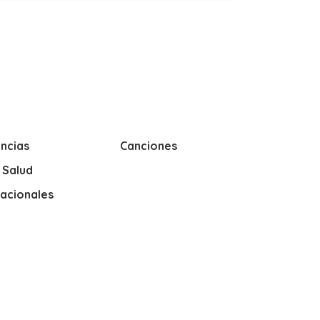
ncias
Canciones
y Salud
nacionales