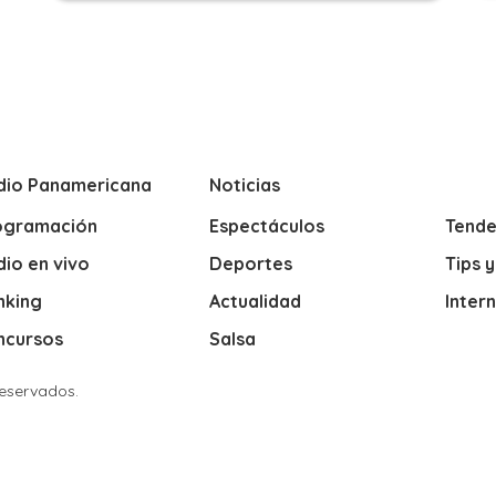
dio Panamericana
Noticias
ogramación
Espectáculos
Tende
io en vivo
Deportes
Tips 
nking
Actualidad
Inter
ncursos
Salsa
Reservados.