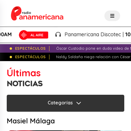
Panamericana Discotec |
10:00PM
ESPECTÁCULOS
Óscar Custodio pone en duda video de N
ESPECTÁCULOS
Naldy Saldaña niega relación con César
Últimas
NOTICIAS
Categorías
Masiel Málaga