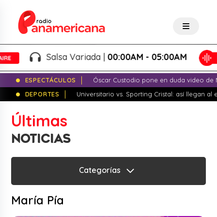
Salsa Variada |
00:00AM - 05:00AM
ESPECTÁCULOS
Óscar Custodio pone en duda video de N
DEPORTES
Universitario vs. Sporting Cristal: así llegan a
Últimas
NOTICIAS
Categorías
María Pía