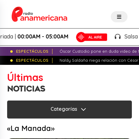
ada |
00:00AM - 05:00AM
Salsa V
ESPECTÁCULOS
Óscar Custodio pone en duda video de N
ESPECTÁCULOS
Naldy Saldaña niega relación con César
Últimas
NOTICIAS
Categorías
«La Manada»