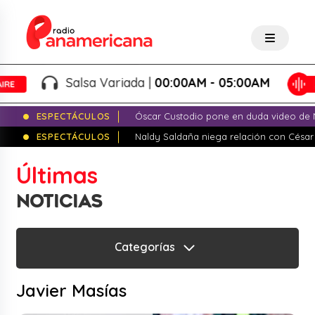
Salsa Variada |
00:00AM - 05:00AM
ESPECTÁCULOS
Óscar Custodio pone en duda video de N
ESPECTÁCULOS
Naldy Saldaña niega relación con César
Últimas
NOTICIAS
Categorías
Javier Masías