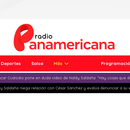
Deportes
Salsa
Más
Programaci
car Custodio pone en duda video de Naldy Saldaña: “Hay cosas que d
y Saldaña niega relación con César Sánchez y evalúa denunciar a su 