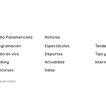
dio Panamericana
Noticias
ogramación
Espectáculos
Tende
io en vivo
Deportes
Tips 
nking
Actualidad
Inter
ncursos
Salsa
Reservados.