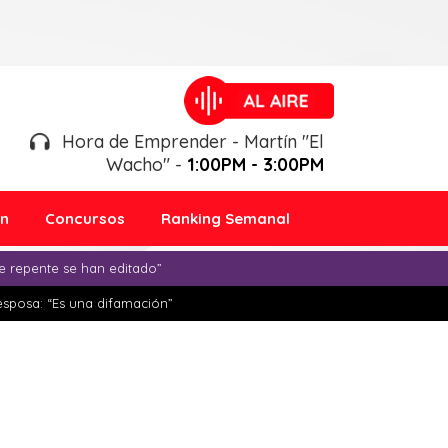
Hora de Emprender - Martín "El
Wacho" -
1:00PM - 3:00PM
ón
Concursos
Ranking Semanal
e repente se han editado”
esposa: “Es una difamación”