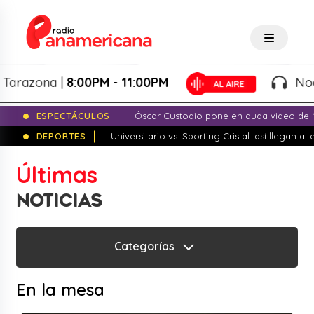
arazona |
8:00PM - 11:00PM
Noche
ESPECTÁCULOS
Óscar Custodio pone en duda video de N
DEPORTES
Universitario vs. Sporting Cristal: así llegan a
Últimas
NOTICIAS
Categorías
En la mesa