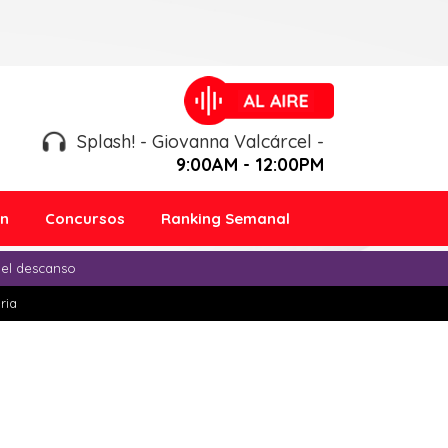
Splash! - Giovanna Valcárcel -
9:00AM - 12:00PM
ón
Concursos
Ranking Semanal
 el descanso
ria