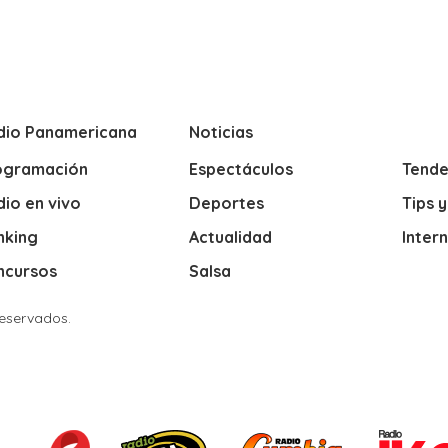
dio Panamericana
Noticias
ogramación
Espectáculos
Tende
io en vivo
Deportes
Tips 
nking
Actualidad
Inter
ncursos
Salsa
Reservados.