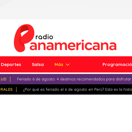
Deportes
Salsa
Más
Programaci
LUD
Feriado 6 de agosto: 4 destinos recomendados para disfrutar
IRALES
¿Por qué es feriado el 6 de agosto en Perú? Esta es la histo