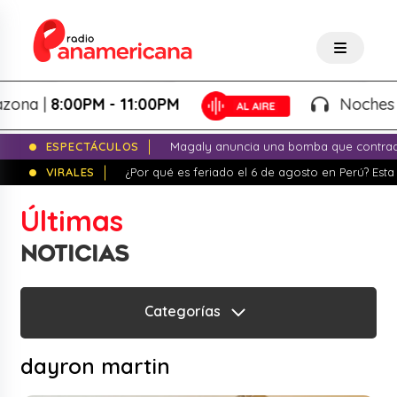
 |
8:00PM - 11:00PM
Noches de Fa
ESPECTÁCULOS
Magaly anuncia una bomba que contrade
VIRALES
¿Por qué es feriado el 6 de agosto en Perú? Esta 
Últimas
NOTICIAS
Categorías
dayron martin