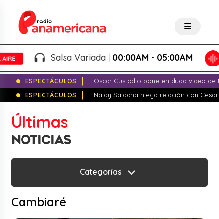
Salsa Variada |
00:00AM - 05:00AM
ESPECTÁCULOS
Óscar Custodio pone en duda video de N
ESPECTÁCULOS
Naldy Saldaña niega relación con César
Últimas
NOTICIAS
Categorías
Cambiaré