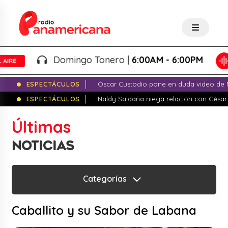
Domingo Tonero |
6:00AM - 6:00PM
ESPECTÁCULOS
Óscar Custodio pone en duda video de N
ESPECTÁCULOS
Naldy Saldaña niega relación con César
Últimas
NOTICIAS
Categorías
Caballito y su Sabor de Labana