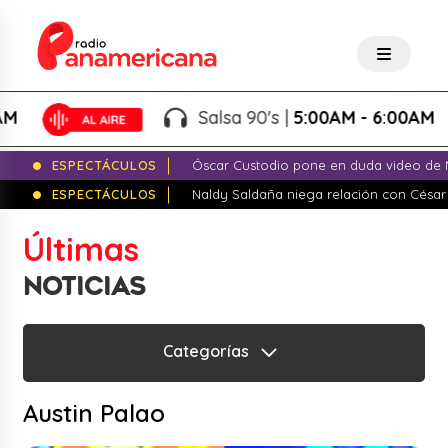
Salsa 90's |
5:00AM - 6:00AM
ESPECTÁCULOS
Óscar Custodio pone en duda video de N
ESPECTÁCULOS
Naldy Saldaña niega relación con César
Últimas
NOTICIAS
Categorías
Austin Palao