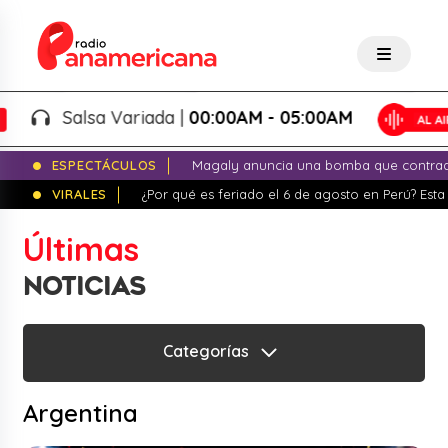
Salsa Variada |
00:00AM - 05:00AM
ESPECTÁCULOS
Magaly anuncia una bomba que contrade
VIRALES
¿Por qué es feriado el 6 de agosto en Perú? Esta 
Últimas
NOTICIAS
Categorías
Argentina