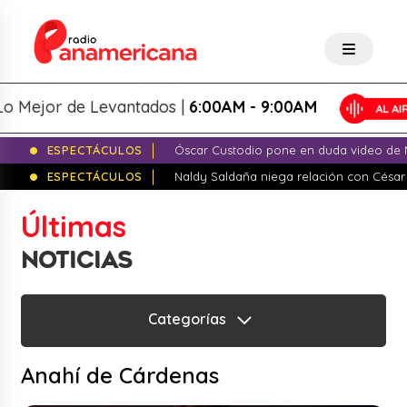
 Mejor de Levantados |
6:00AM - 9:00AM
ESPECTÁCULOS
Óscar Custodio pone en duda video de N
ESPECTÁCULOS
Naldy Saldaña niega relación con César
Últimas
NOTICIAS
Categorías
Anahí de Cárdenas