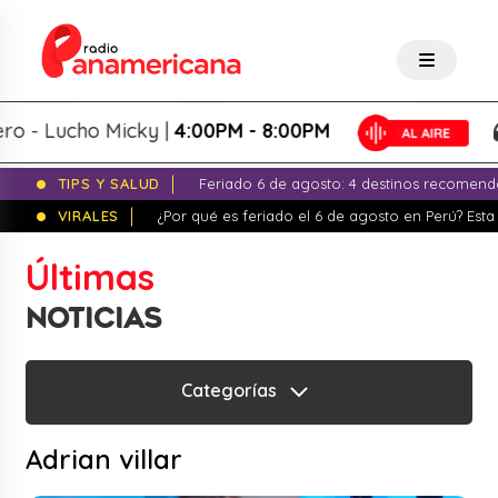
o - Lucho Micky |
4:00PM - 8:00PM
TIPS Y SALUD
Feriado 6 de agosto: 4 destinos recomend
VIRALES
¿Por qué es feriado el 6 de agosto en Perú? Esta 
Últimas
NOTICIAS
Categorías
Adrian villar