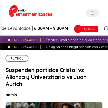
Levantados |
6:00AM - 9:00AM
Lo
ESPECTÁCULOS
Óscar Custodio pone en duda video de N
ESPECTÁCULOS
Naldy Saldaña niega relación con César
FÚTBOL
Suspenden partidos Cristal vs
Alianza y Universitario vs Juan
Aurich
admin