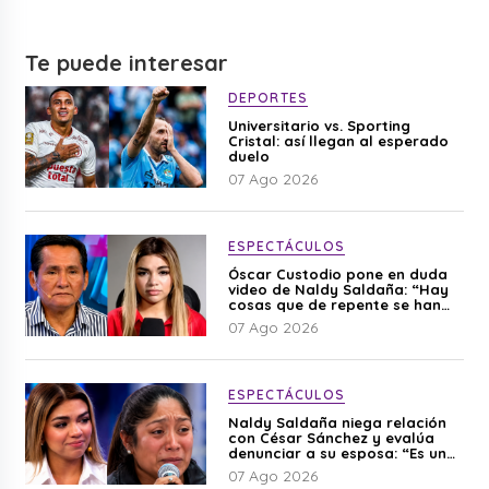
Te puede interesar
DEPORTES
Universitario vs. Sporting
Cristal: así llegan al esperado
duelo
07 Ago 2026
ESPECTÁCULOS
Óscar Custodio pone en duda
video de Naldy Saldaña: “Hay
cosas que de repente se han
editado”
07 Ago 2026
ESPECTÁCULOS
Naldy Saldaña niega relación
con César Sánchez y evalúa
denunciar a su esposa: “Es una
difamación”
07 Ago 2026