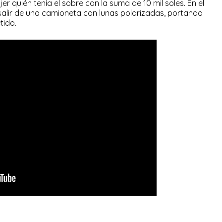
r quién tenía el sobre con la suma de 10 mil soles. En el
salir de una camioneta con lunas polarizadas, portando
tido.