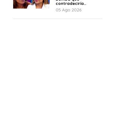
contradeciría
comunicado de La
05 Ago 2026
Bella Luz: “Hay un
audio”