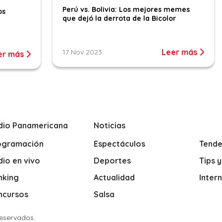
Perú vs. Bolivia: Los mejores memes
os
que dejó la derrota de la Bicolor
Leer más
17 Nov 2023
er más
dio Panamericana
Noticias
ogramación
Espectáculos
Tende
io en vivo
Deportes
Tips 
nking
Actualidad
Inter
ncursos
Salsa
Reservados.