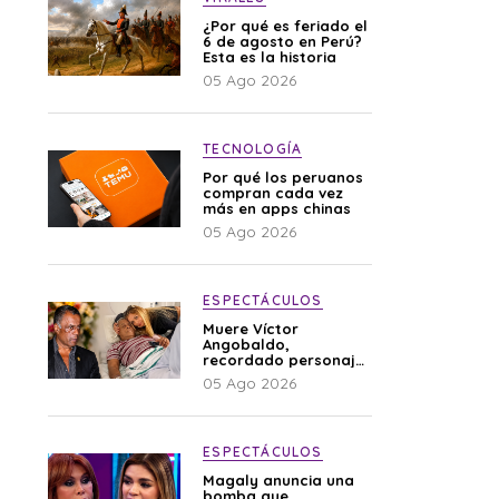
¿Por qué es feriado el
6 de agosto en Perú?
Esta es la historia
05 Ago 2026
TECNOLOGÍA
Por qué los peruanos
compran cada vez
más en apps chinas
05 Ago 2026
ESPECTÁCULOS
Muere Víctor
Angobaldo,
recordado personaje
de la farándula y
05 Ago 2026
expareja de Shirley
Cherres
ESPECTÁCULOS
Magaly anuncia una
bomba que