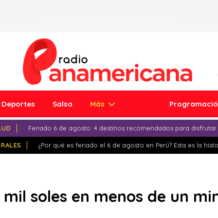
Deportes
Salsa
Más
Programaci
LUD
Feriado 6 de agosto: 4 destinos recomendados para disfrutar
IRALES
¿Por qué es feriado el 6 de agosto en Perú? Esta es la histo
 mil soles en menos de un mi