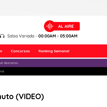
Salsa Variada -
00:00AM - 05:00AM
ón
Concursos
Ranking Semanal
 el descanso
ria
nuto (VIDEO)