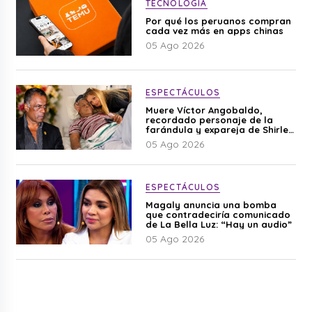
TECNOLOGÍA
Por qué los peruanos compran
cada vez más en apps chinas
05 Ago 2026
ESPECTÁCULOS
Muere Víctor Angobaldo,
recordado personaje de la
farándula y expareja de Shirley
Cherres
05 Ago 2026
ESPECTÁCULOS
Magaly anuncia una bomba
que contradeciría comunicado
de La Bella Luz: “Hay un audio”
05 Ago 2026