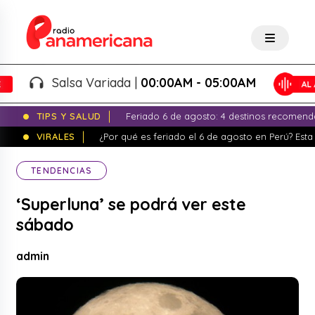
Salsa Variada |
00:00AM - 05:00AM
TIPS Y SALUD
Feriado 6 de agosto: 4 destinos recomend
VIRALES
¿Por qué es feriado el 6 de agosto en Perú? Esta 
TENDENCIAS
‘Superluna’ se podrá ver este
sábado
admin