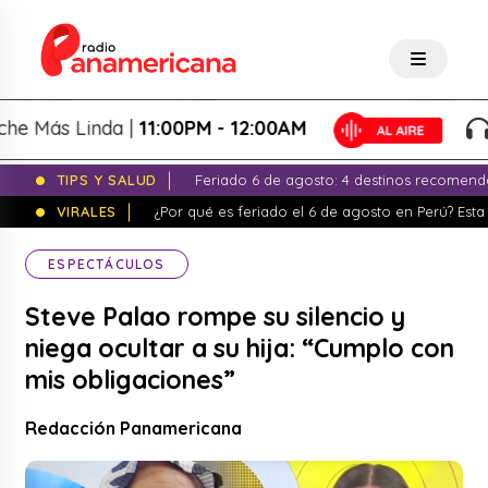
s Linda |
11:00PM - 12:00AM
La 
TIPS Y SALUD
Feriado 6 de agosto: 4 destinos recomend
VIRALES
¿Por qué es feriado el 6 de agosto en Perú? Esta 
ESPECTÁCULOS
Steve Palao rompe su silencio y
niega ocultar a su hija: “Cumplo con
mis obligaciones”
Redacción Panamericana