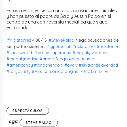
Estos mensajes se suman a las acusaciones iniciales
y han puesto al padre de Said y Austin Palao en el
centro de una controversia mediática que sigue
escalando.
@riclatorrez
4.08/15:
#StevePalao
niega acusaciones de
ser padre ausente .
#fyp
#parati
#riclatorrez
#riclatorre
#chollywood
#farandulaperuana
#magalytvlafirme
#magalymedina
#amoryfuego
#destacame
#americahoy
#lanochehabla
#evdlv
#elvalordelaverdad
#foryou
#fy
#Viral
♬ sonido original – Ric La Torre
ESPECTÁCULOS
Tags:
STEVE PALAO