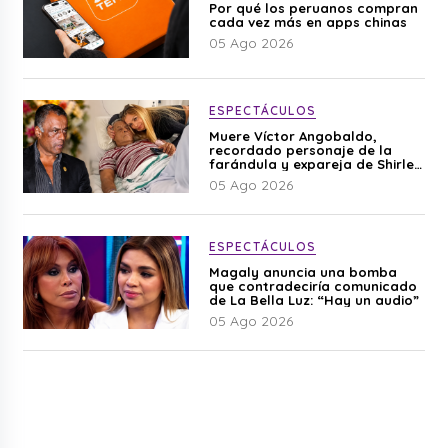
Por qué los peruanos compran
cada vez más en apps chinas
05 Ago 2026
ESPECTÁCULOS
Muere Víctor Angobaldo,
recordado personaje de la
farándula y expareja de Shirley
Cherres
05 Ago 2026
ESPECTÁCULOS
Magaly anuncia una bomba
que contradeciría comunicado
de La Bella Luz: “Hay un audio”
05 Ago 2026