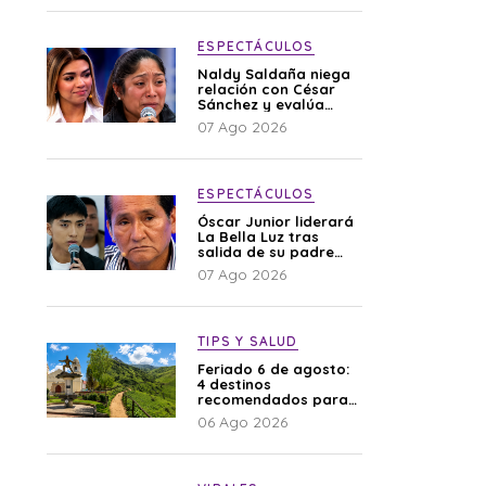
ESPECTÁCULOS
Naldy Saldaña niega
relación con César
Sánchez y evalúa
denunciar a su
07 Ago 2026
esposa: “Es una
difamación”
ESPECTÁCULOS
Óscar Junior liderará
La Bella Luz tras
salida de su padre
por polémica con
07 Ago 2026
Naldy Saldaña
TIPS Y SALUD
Feriado 6 de agosto:
4 destinos
recomendados para
disfrutar el descanso
06 Ago 2026