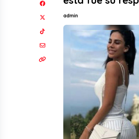
esta fue su res
admin