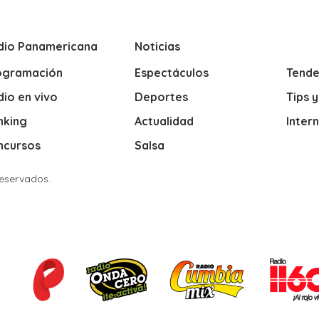
dio Panamericana
Noticias
ogramación
Espectáculos
Tende
io en vivo
Deportes
Tips 
nking
Actualidad
Inter
ncursos
Salsa
Reservados.