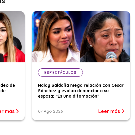
as
ESPECTÁCULOS
ideo de
Naldy Saldaña niega relación con César
 de
Sánchez y evalúa denunciar a su
esposa: “Es una difamación”
er más
Leer más
07 Ago 2026