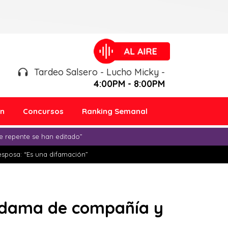
Tardeo Salsero - Lucho Micky -
4:00PM - 8:00PM
ón
Concursos
Ranking Semanal
e repente se han editado”
esposa: “Es una difamación”
e dama de compañía y