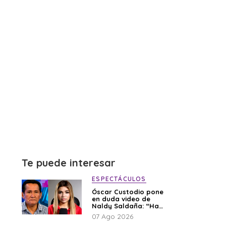
Te puede interesar
ESPECTÁCULOS
Óscar Custodio pone
en duda video de
Naldy Saldaña: “Hay
cosas que de repente
07 Ago 2026
se han editado”