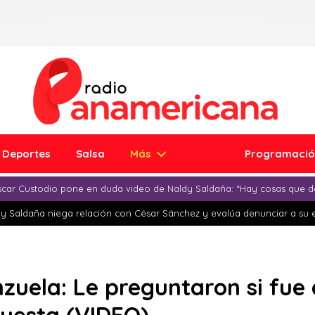
Deportes
Salsa
Más
Programaci
car Custodio pone en duda video de Naldy Saldaña: “Hay cosas que d
y Saldaña niega relación con César Sánchez y evalúa denunciar a su 
nzuela: Le preguntaron si fu