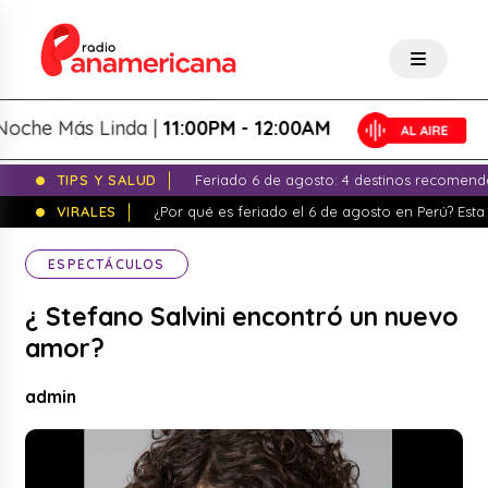
e Más Linda |
11:00PM - 12:00AM
TIPS Y SALUD
Feriado 6 de agosto: 4 destinos recomend
VIRALES
¿Por qué es feriado el 6 de agosto en Perú? Esta 
ESPECTÁCULOS
¿ Stefano Salvini encontró un nuevo
amor?
admin