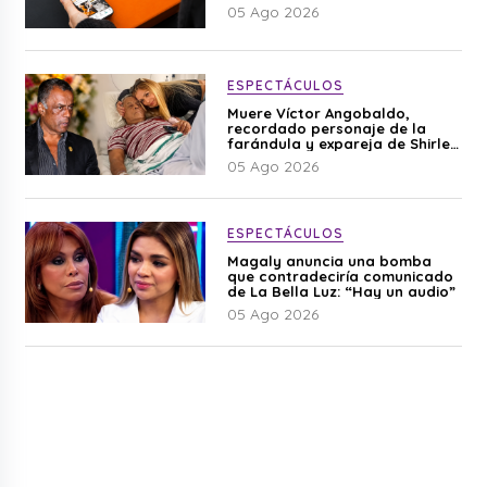
05 Ago 2026
ESPECTÁCULOS
Muere Víctor Angobaldo,
recordado personaje de la
farándula y expareja de Shirley
Cherres
05 Ago 2026
ESPECTÁCULOS
Magaly anuncia una bomba
que contradeciría comunicado
de La Bella Luz: “Hay un audio”
05 Ago 2026