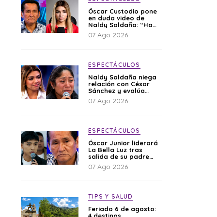
Óscar Custodio pone
en duda video de
Naldy Saldaña: “Hay
cosas que de repente
07 Ago 2026
se han editado”
ESPECTÁCULOS
Naldy Saldaña niega
relación con César
Sánchez y evalúa
denunciar a su
07 Ago 2026
esposa: “Es una
difamación”
ESPECTÁCULOS
Óscar Junior liderará
La Bella Luz tras
salida de su padre
por polémica con
07 Ago 2026
Naldy Saldaña
TIPS Y SALUD
Feriado 6 de agosto:
4 destinos