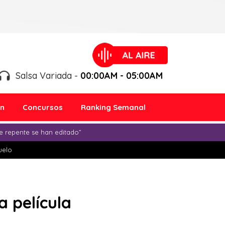
Salsa Variada -
00:00AM - 05:00AM
ón
Concursos
Ranking Semanal
e repente se han editado”
duelo
a película