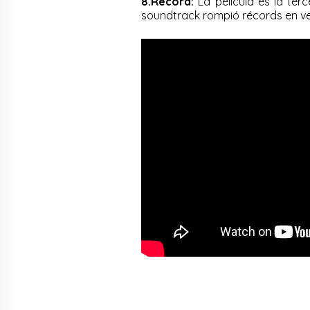
8.Record:
La película es la terc
soundtrack rompió récords en ven