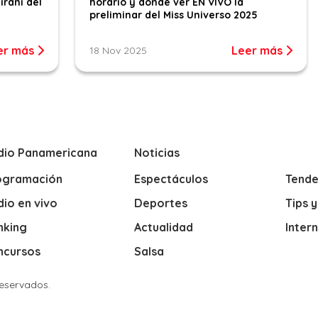
iraní del
horario y dónde ver EN VIVO la
preliminar del Miss Universo 2025
er más
Leer más
18 Nov 2025
dio Panamericana
Noticias
ogramación
Espectáculos
Tende
io en vivo
Deportes
Tips 
nking
Actualidad
Inter
ncursos
Salsa
Reservados.