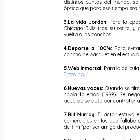
distintos puntos del mundo, se 
óptica que para ese tiempo era
3.La vida Jordan:
Para la época
Chicago Bulls tras su retiro, y 
vuelta a las canchas.
4.Deporte al 100%:
Para evita
cancha de básquet en el estudio y
5.Web inmortal:
Para la películ
Entra aquí.
6.Nuevas voces:
Cuando se filmó
había fallecido (1989). Se ne
acuerdo se optó por contratar a 
7.Bill Murray:
El actor estuvo e
comerciales en los que fallaba e
del film “por ser amigo del product