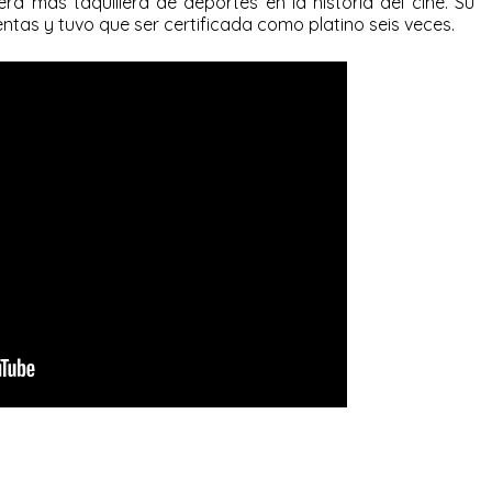
era más taquillera de deportes en la historia del cine. Su
tas y tuvo que ser certificada como platino seis veces.