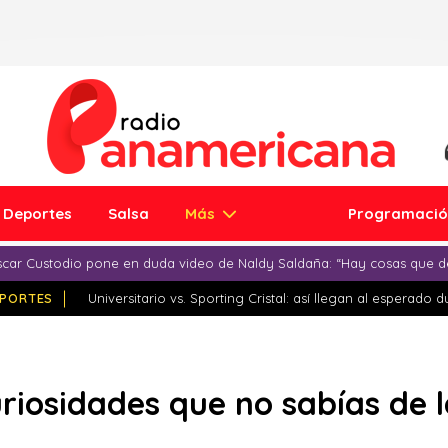
Deportes
Salsa
Más
Programaci
car Custodio pone en duda video de Naldy Saldaña: “Hay cosas que d
PORTES
Universitario vs. Sporting Cristal: así llegan al esperado 
riosidades que no sabías de l