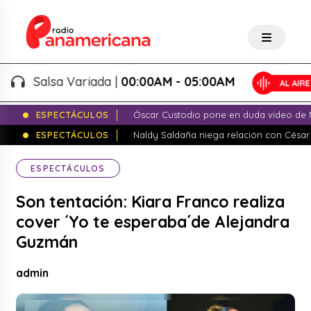
Salsa Variada |
00:00AM - 05:00AM
ESPECTÁCULOS
Óscar Custodio pone en duda video de N
ESPECTÁCULOS
Naldy Saldaña niega relación con César
ESPECTÁCULOS
Son tentación: Kiara Franco realiza
cover ´Yo te esperaba´de Alejandra
Guzmán
admin