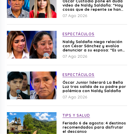
Óscar Custodio pone en duda
video de Naldy Saldaña: “Hay
cosas que de repente se han
editado”
07 Ago 2026
ESPECTÁCULOS
Naldy Saldaña niega relación
con César Sánchez y evalúa
denunciar a su esposa: “Es una
difamación”
07 Ago 2026
ESPECTÁCULOS
Óscar Junior liderará La Bella
Luz tras salida de su padre por
polémica con Naldy Saldaña
07 Ago 2026
TIPS Y SALUD
Feriado 6 de agosto: 4 destinos
recomendados para disfrutar
el descanso