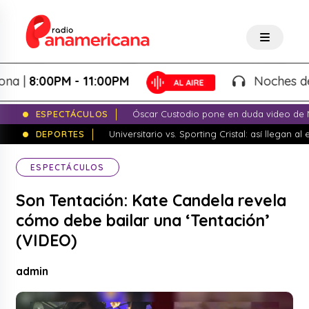
8:00PM - 11:00PM
Noches de Fant
ESPECTÁCULOS
Óscar Custodio pone en duda video de N
DEPORTES
Universitario vs. Sporting Cristal: así llegan a
ESPECTÁCULOS
Son Tentación: Kate Candela revela
cómo debe bailar una ‘Tentación’
(VIDEO)
admin