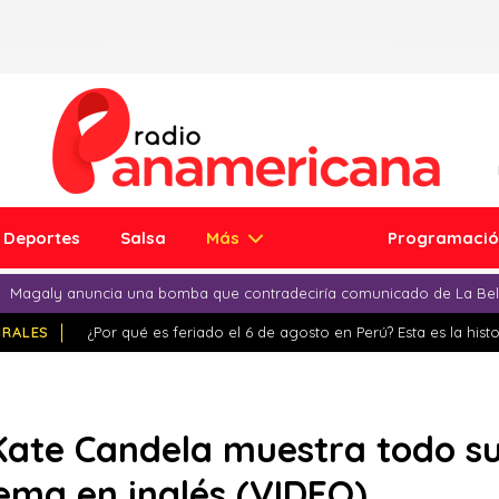
Deportes
Salsa
Más
Programaci
Magaly anuncia una bomba que contradeciría comunicado de La Bell
IRALES
¿Por qué es feriado el 6 de agosto en Perú? Esta es la histo
Kate Candela muestra todo su
ema en inglés (VIDEO)