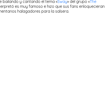
e bailando y cantando el tema «
Sway
» del grupo «
The
 interpretó es muy famoso e hizo que sus fans enloquecieran
omentarios halagadores para la salsera.