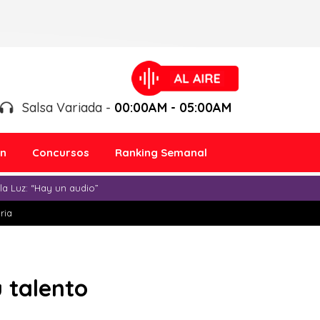
Salsa Variada -
00:00AM - 05:00AM
ón
Concursos
Ranking Semanal
a Luz: “Hay un audio”
ria
 talento