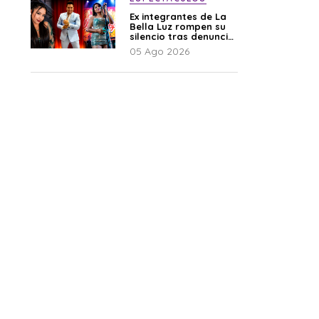
Ex integrantes de La
Bella Luz rompen su
silencio tras denuncia
de Naldy: “Todo el
05 Ago 2026
mundo lo sabía”