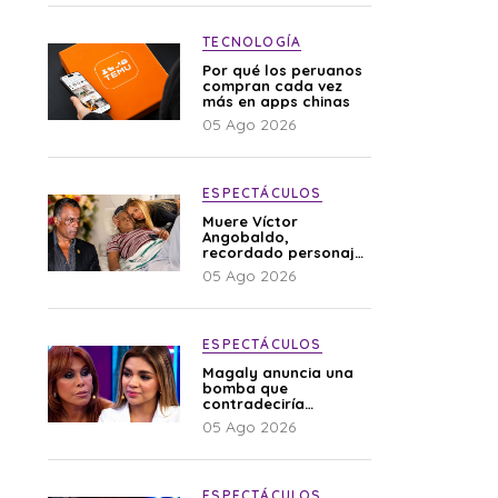
TECNOLOGÍA
Por qué los peruanos
compran cada vez
más en apps chinas
05 Ago 2026
ESPECTÁCULOS
Muere Víctor
Angobaldo,
recordado personaje
de la farándula y
05 Ago 2026
expareja de Shirley
Cherres
ESPECTÁCULOS
Magaly anuncia una
bomba que
contradeciría
comunicado de La
05 Ago 2026
Bella Luz: “Hay un
audio”
ESPECTÁCULOS