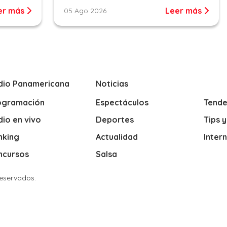
er más
Leer más
05 Ago 2026
dio Panamericana
Noticias
ogramación
Espectáculos
Tende
io en vivo
Deportes
Tips 
nking
Actualidad
Inter
ncursos
Salsa
Reservados.