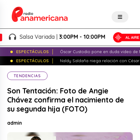
Salsa Variada |
3:00PM - 10:00PM
ESPECTÁCULOS
Óscar Custodio pone en duda video de N
ESPECTÁCULOS
Naldy Saldaña niega relación con César
TENDENCIAS
Son Tentación: Foto de Angie
Chávez confirma el nacimiento de
su segunda hija (FOTO)
admin