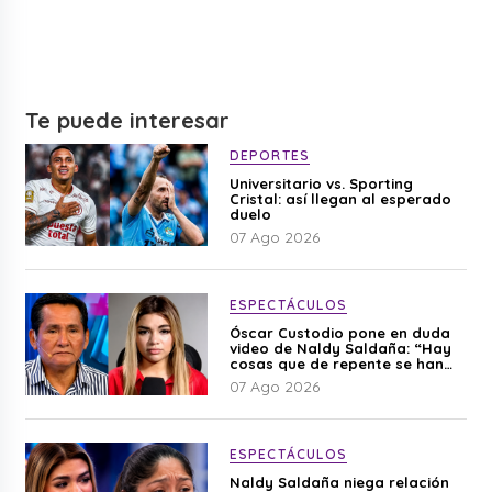
Te puede interesar
DEPORTES
Universitario vs. Sporting
Cristal: así llegan al esperado
duelo
07 Ago 2026
ESPECTÁCULOS
Óscar Custodio pone en duda
video de Naldy Saldaña: “Hay
cosas que de repente se han
editado”
07 Ago 2026
ESPECTÁCULOS
Naldy Saldaña niega relación