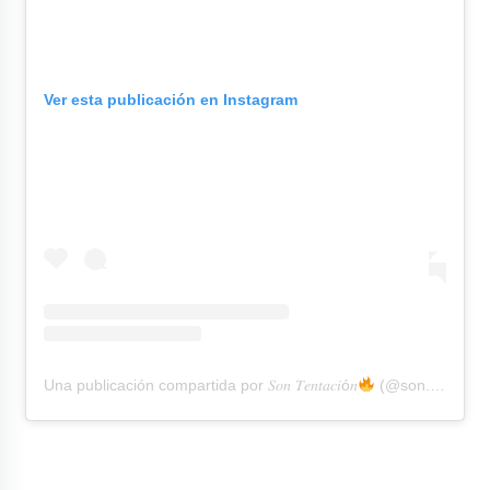
Ver esta publicación en Instagram
Una publicación compartida por 𝑆𝑜𝑛 𝑇𝑒𝑛𝑡𝑎𝑐𝑖ó𝑛
(@son.tentacion)