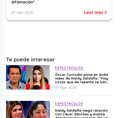
difamación”
Leer más
07 Ago 2026
Te puede interesar
ESPECTÁCULOS
Óscar Custodio pone en duda
video de Naldy Saldaña: “Hay
cosas que de repente se han
editado”
07 Ago 2026
ESPECTÁCULOS
Naldy Saldaña niega relación
con César Sánchez y evalúa
denunciar a su esposa: “Es una