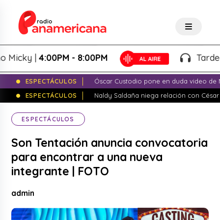
cky |
4:00PM - 8:00PM
Tardeo Sal
ESPECTÁCULOS
Óscar Custodio pone en duda video de N
ESPECTÁCULOS
Naldy Saldaña niega relación con César
ESPECTÁCULOS
Son Tentación anuncia convocatoria
para encontrar a una nueva
integrante | FOTO
admin