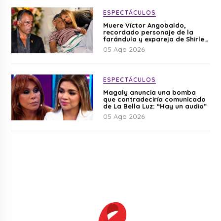
ESPECTÁCULOS
Muere Víctor Angobaldo,
recordado personaje de la
farándula y expareja de Shirley
Cherres
05 Ago 2026
ESPECTÁCULOS
Magaly anuncia una bomba
que contradeciría comunicado
de La Bella Luz: “Hay un audio”
05 Ago 2026