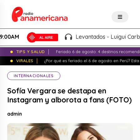
M
Levantados - Luigui Carbajal y 
TIPS Y SALUD
Feriado 6 de agosto: 4 destinos recomend
VIRALES
¿Por qué es feriado el 6 de agosto en Perú? Esta 
INTERNACIONALES
Sofía Vergara se destapa en
Instagram y alborota a fans (FOTO)
admin