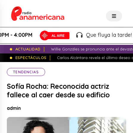
 4:00PM
Que fluya la tarde! - Mar
ACTUALIDAD
Willie Gonzáles se pronuncia ante el devas
ESPECTÁCULOS
Carlos Alcántara revela el último dese
TENDENCIAS
Sofía Rocha: Reconocida actriz
fallece al caer desde su edificio
admin