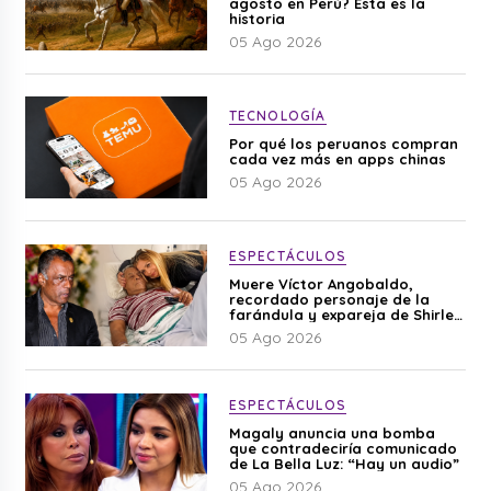
agosto en Perú? Esta es la
historia
05 Ago 2026
TECNOLOGÍA
Por qué los peruanos compran
cada vez más en apps chinas
05 Ago 2026
ESPECTÁCULOS
Muere Víctor Angobaldo,
recordado personaje de la
farándula y expareja de Shirley
Cherres
05 Ago 2026
ESPECTÁCULOS
Magaly anuncia una bomba
que contradeciría comunicado
de La Bella Luz: “Hay un audio”
05 Ago 2026