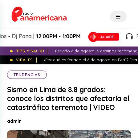
Dj Pana |
12:00PM - 1:00PM
Panap
TIPS Y SALUD
Feriado 6 de agosto: 4 destinos recomend
VIRALES
¿Por qué es feriado el 6 de agosto en Perú? Esta 
TENDENCIAS
Sismo en Lima de 8.8 grados:
conoce los distritos que afectaría el
catastrófico terremoto | VIDEO
admin