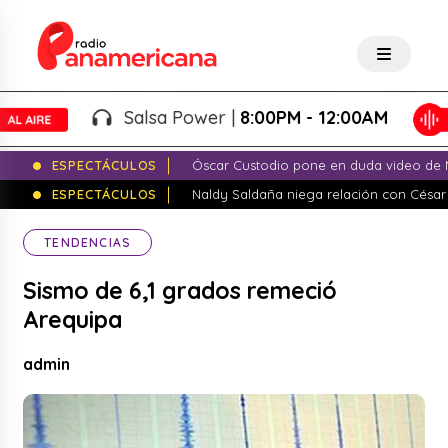
Salsa Power |
8:00PM - 12:00AM
ESPECTÁCULOS
Óscar Custodio pone en duda video de N
ESPECTÁCULOS
Naldy Saldaña niega relación con César
TENDENCIAS
Sismo de 6,1 grados remeció
Arequipa
admin