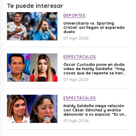
Te puede interesar
DEPORTES
Universitario vs. Sporting
Cristal: así llegan al esperado
duelo
07 Ago 2026
ESPECTÁCULOS
Óscar Custodio pone en duda
video de Naldy Saldaña: “Hay
cosas que de repente se han
editado”
07 Ago 2026
ESPECTÁCULOS
Naldy Saldaña niega relación
con César Sánchez y evalúa
denunciar a su esposa: “Es una
difamación”
07 Ago 2026