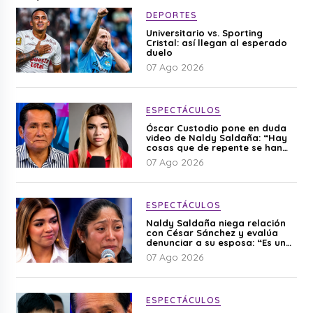
DEPORTES
Universitario vs. Sporting
Cristal: así llegan al esperado
duelo
07 Ago 2026
ESPECTÁCULOS
Óscar Custodio pone en duda
video de Naldy Saldaña: “Hay
cosas que de repente se han
editado”
07 Ago 2026
ESPECTÁCULOS
Naldy Saldaña niega relación
con César Sánchez y evalúa
denunciar a su esposa: “Es una
difamación”
07 Ago 2026
ESPECTÁCULOS