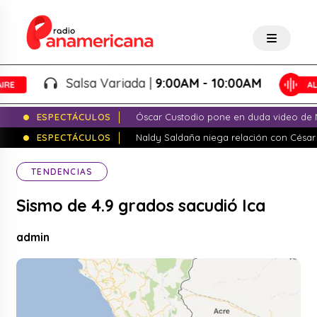
Salsa Variada |
9:00AM - 10:00AM
ESPECTÁCULOS
Óscar Custodio pone en duda video de N
ESPECTÁCULOS
Naldy Saldaña niega relación con César
TENDENCIAS
Sismo de 4.9 grados sacudió Ica
admin