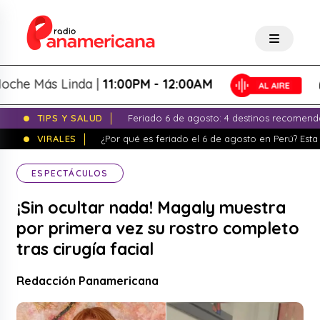
Más Linda |
11:00PM - 12:00AM
L
TIPS Y SALUD
Feriado 6 de agosto: 4 destinos recomend
VIRALES
¿Por qué es feriado el 6 de agosto en Perú? Esta 
ESPECTÁCULOS
¡Sin ocultar nada! Magaly muestra
por primera vez su rostro completo
tras cirugía facial
Redacción Panamericana