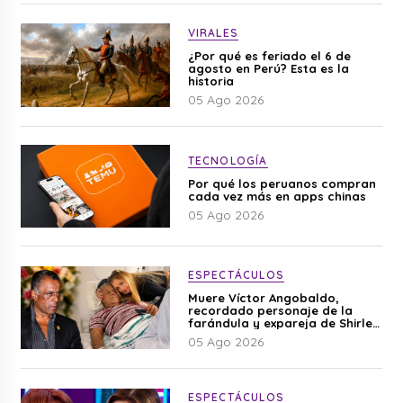
VIRALES
¿Por qué es feriado el 6 de
agosto en Perú? Esta es la
historia
05 Ago 2026
TECNOLOGÍA
Por qué los peruanos compran
cada vez más en apps chinas
05 Ago 2026
ESPECTÁCULOS
Muere Víctor Angobaldo,
recordado personaje de la
farándula y expareja de Shirley
Cherres
05 Ago 2026
ESPECTÁCULOS