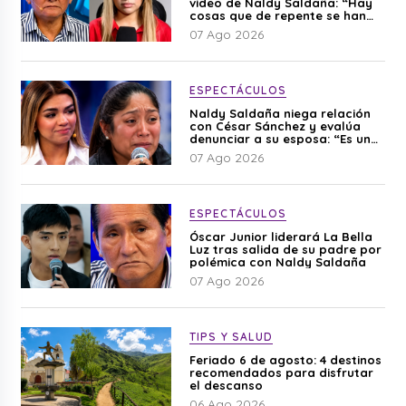
video de Naldy Saldaña: “Hay
cosas que de repente se han
editado”
07 Ago 2026
ESPECTÁCULOS
Naldy Saldaña niega relación
con César Sánchez y evalúa
denunciar a su esposa: “Es una
difamación”
07 Ago 2026
ESPECTÁCULOS
Óscar Junior liderará La Bella
Luz tras salida de su padre por
polémica con Naldy Saldaña
07 Ago 2026
TIPS Y SALUD
Feriado 6 de agosto: 4 destinos
recomendados para disfrutar
el descanso
06 Ago 2026