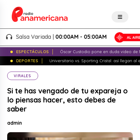
Salsa Variada |
00:00AM - 05:00AM
ESPECTÁCULOS
Óscar Custodio pone en duda video de N
DEPORTES
Universitario vs. Sporting Cristal: así llegan a
VIRALES
Si te has vengado de tu expareja o
lo piensas hacer, esto debes de
saber
admin