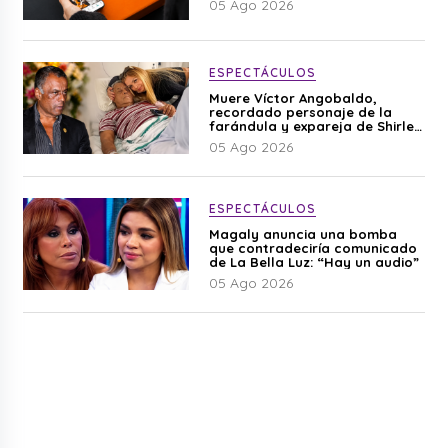
05 Ago 2026
ESPECTÁCULOS
Muere Víctor Angobaldo,
recordado personaje de la
farándula y expareja de Shirley
Cherres
05 Ago 2026
ESPECTÁCULOS
Magaly anuncia una bomba
que contradeciría comunicado
de La Bella Luz: “Hay un audio”
05 Ago 2026