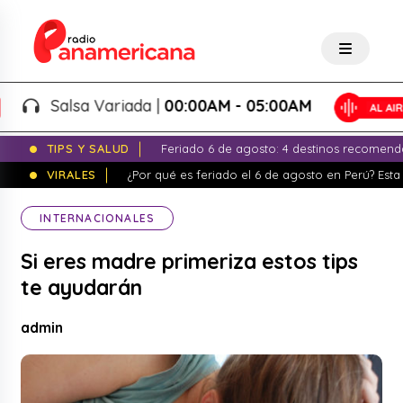
Salsa Variada |
00:00AM - 05:00AM
TIPS Y SALUD
Feriado 6 de agosto: 4 destinos recomend
VIRALES
¿Por qué es feriado el 6 de agosto en Perú? Esta 
INTERNACIONALES
Si eres madre primeriza estos tips
te ayudarán
admin