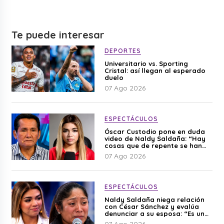
Te puede interesar
DEPORTES
Universitario vs. Sporting
Cristal: así llegan al esperado
duelo
07 Ago 2026
ESPECTÁCULOS
Óscar Custodio pone en duda
video de Naldy Saldaña: “Hay
cosas que de repente se han
editado”
07 Ago 2026
ESPECTÁCULOS
Naldy Saldaña niega relación
con César Sánchez y evalúa
denunciar a su esposa: “Es una
difamación”
07 Ago 2026