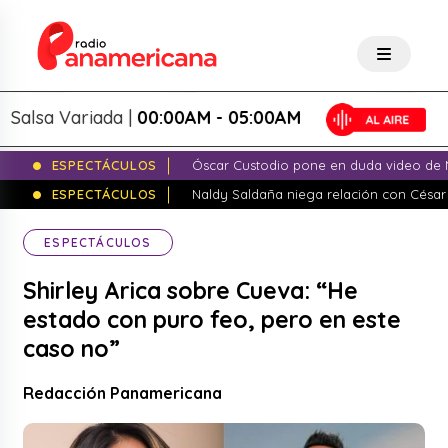
lsa Variada |
00:00AM - 05:00AM
ESPECTÁCULOS
Óscar Custodio pone en duda video de N
ESPECTÁCULOS
Naldy Saldaña niega relación con César
ESPECTÁCULOS
Shirley Arica sobre Cueva: “He
estado con puro feo, pero en este
caso no”
Redacción Panamericana