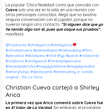
La popular ’Chica Realidad’ contó que coincidió con
Cueva
solo una vez en la vida, en una reunión con
otros personajes conocidos. Alegó que no existiría
ninguna conversación con el jugador, porque no
tuvieron ningún otro contacto.
“Si alguien dice que yo
he tenido algo con él, pues que saque sus pruebas”
,
manifestó.
@riclatorrez
#shrileyarica
#shirleyarica
#christiancueva
#pamelalopez
#melissaklug
#Peru
#peruanos
#tiktokperu
#Viral
#fyp
#parati
#riclatorrez
#riclatorre
#chollywood
#farandulaperuana
#farandulalorcha
#magalytvlafirme
#magalymedina
#amoryfuego
#destacame
#americahoy
♬ sonido
original – Ric La Torre
Christian Cueva cortejó a Shirley
Arica
La primera vez que Arica comentó sobre Cueva fue
en
El Valor de La Verdad
.
Sin embargo, el programa