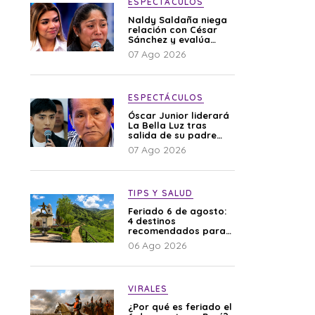
ESPECTÁCULOS
Naldy Saldaña niega
relación con César
Sánchez y evalúa
denunciar a su
07 Ago 2026
esposa: “Es una
difamación”
ESPECTÁCULOS
Óscar Junior liderará
La Bella Luz tras
salida de su padre
por polémica con
07 Ago 2026
Naldy Saldaña
TIPS Y SALUD
Feriado 6 de agosto:
4 destinos
recomendados para
disfrutar el descanso
06 Ago 2026
VIRALES
¿Por qué es feriado el