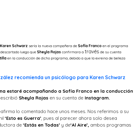
Karen Schwarz
sería la nueva compañera de
Sofía Franco
en el programa
través
e descartado luego que
Sheyla Rojas
confirmara a
de su cuenta
illa
en la conducción de dicho programa, debido a que la exreina de belleza
nzález recomienda un psicólogo para Karen Schwarz
ana estaré acompañando a Sofía Franco en la conducción
, escribió
Sheyla Rojas
en su cuenta de
Instagram.
eafirma lo comentado hace unos meses. Nos referimos a su
nil
‘Esto es Guerra’
, pues al parecer ahora solo desea
ductora de
‘Estás en Todas’
y de
‘Al Aire’,
ambos programas