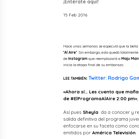
¡Entérate aquí!
15 Feb 2016
Hace unas semanas se especuló que la bella
‘Al Aire’
. Sin embargo, esto quedó totalment
de
Instagram
que reemplazará a
Maju Mant
inicia la etapa final de su embarazo.
Twitter: Rodrigo Go
LEE TAMBIÉN:
«Ahora sí… Les cuento que mañ
de #ElProgramaAlAire 2:00 pm»
Así pues
Sheyla
da a conocer y r
salida definitiva del programa juve
enfocarse en su faceta como con
emitidos por
América Televisión
.