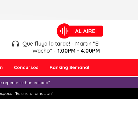
Que fluya la tarde! - Martin "El
Wacho" -
1:00PM - 4:00PM
ón
Concursos
Ranking Semanal
e repente se han editado”
esposa: “Es una difamación”