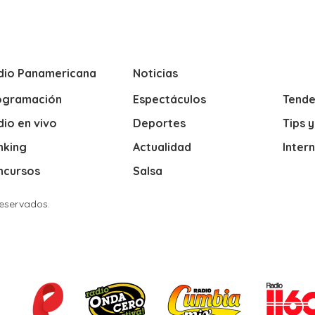
dio Panamericana
Noticias
ogramación
Espectáculos
Tende
io en vivo
Deportes
Tips 
nking
Actualidad
Inter
ncursos
Salsa
Reservados.