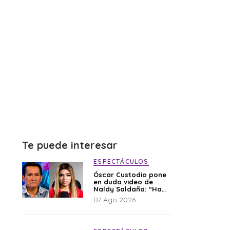
Te puede interesar
ESPECTÁCULOS
Óscar Custodio pone
en duda video de
Naldy Saldaña: “Hay
cosas que de repente
07 Ago 2026
se han editado”