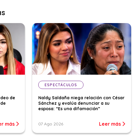
as
ESPECTÁCULOS
ideo de
Naldy Saldaña niega relación con César
 de
Sánchez y evalúa denunciar a su
esposa: “Es una difamación”
er más
Leer más
07 Ago 2026