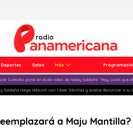
Deportes
Salsa
Más
Programaci
car Custodio pone en duda video de Naldy Saldaña: “Hay cosas que d
y Saldaña niega relación con César Sánchez y evalúa denunciar a su 
 reemplazará a Maju Mantilla?